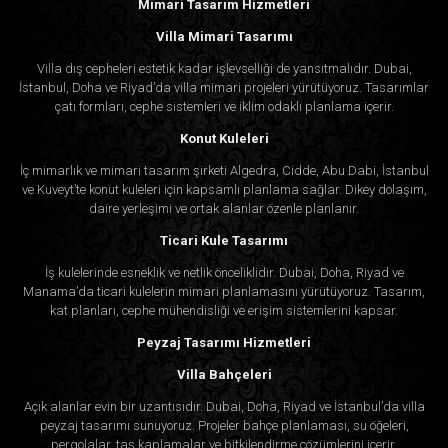
Mimari Tasarım Hizmetleri
Villa Mimari Tasarımı
Villa dış cepheleri estetik kadar işlevselliği de yansıtmalıdır. Dubai,
İstanbul, Doha ve Riyad’da villa mimari projeleri yürütüyoruz. Tasarımlar
çatı formları, cephe sistemleri ve iklim odaklı planlama içerir.
Konut Kuleleri
İç mimarlık ve mimari tasarım şirketi Algedra, Cidde, Abu Dabi, İstanbul
ve Kuveyt’te konut kuleleri için kapsamlı planlama sağlar. Dikey dolaşım,
daire yerleşimi ve ortak alanlar özenle planlanır.
Ticari Kule Tasarımı
İş kulelerinde esneklik ve netlik önceliklidir. Dubai, Doha, Riyad ve
Manama’da ticari kulelerin mimari planlamasını yürütüyoruz. Tasarım,
kat planları, cephe mühendisliği ve erişim sistemlerini kapsar.
Peyzaj Tasarımı Hizmetleri
Villa Bahçeleri
Açık alanlar evin bir uzantısıdır. Dubai, Doha, Riyad ve İstanbul’da villa
peyzaj tasarımı sunuyoruz. Projeler bahçe planlaması, su öğeleri,
pergolalar, taş kaplamalar ve bitkilendirme çözümlerini içerir.