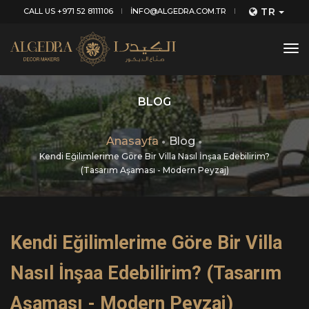
TR
CALL US +971 52 8111106
INFO@ALGEDRA.COM.TR
tog
nav
BLOG
Anasayfa
Blog
Kendi Eğilimlerime Göre Bir Villa Nasıl İnşaa Edebilirim?
(Tasarım Aşaması - Modern Peyzaj)
Kendi Eğilimlerime Göre Bir Villa
Nasıl İnşaa Edebilirim? (Tasarım
Aşaması - Modern Peyzaj)