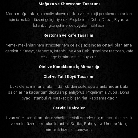
Mağaza ve Showroom Tasarımı
Moda mağazaları, otomotiv showroom’ları ve teknoloji perakende alanları
için iç mekân düzeni geliştiriyoruz. Projelerimiz Doha, Dubai, Riyad ve
İstanbul gibi şehirlerde uygulanmaktadır.
Restoran ve Kafe Tasarımı
Yemek mekânları hem atmosfer hem de akış açısından detaylı planlama
gerektirir. Kuveyt, Manama, İstanbul ve Abu Dabi genelinde restoran, kafe
ve lounge iç mimarisi sunuyoruz.
Otel ve Konaklama İç Mimarlığı
Otel ve Tatil Köyü Tasarımı
Lüks otel iç mimarisi alanında, lobiden süite, spa alanlarından balo
salonlarına kadar tüm detayları planlıyoruz. Projelerimiz Dubai, Doha,
Riyad, İstanbul ve Maskat gibi şehirleri kapsamaktadır.
Servisli Daireler
Uzun süreli konaklamalara yönelik servisli dairelerin iç mimarisi, esneklik
ve konfor üzerine kurulur. İstanbul, Şarika, Bahreyn ve Umman’da iç
mimarlık hizmeti sunuyoruz.