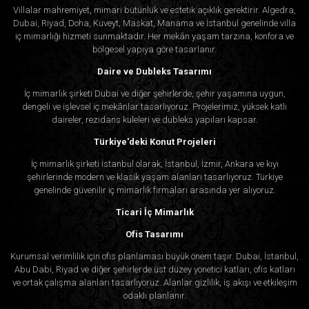
Villalar mahremiyet, mimari bütünlük ve estetik açıklık gerektirir. Algedra,
Dubai, Riyad, Doha, Kuveyt, Maskat, Manama ve İstanbul genelinde villa
iç mimarlığı hizmeti sunmaktadır. Her mekân yaşam tarzına, konfora ve
bölgesel yapıya göre tasarlanır.
Daire ve Dubleks Tasarımı
İç mimarlık şirketi Dubai ve diğer şehirlerde, şehir yaşamına uygun,
dengeli ve işlevsel iç mekânlar tasarlıyoruz. Projelerimiz, yüksek katlı
daireler, rezidans kuleleri ve dubleks yapıları kapsar.
Türkiye'deki Konut Projeleri
İç mimarlık şirketi İstanbul olarak, İstanbul, İzmir, Ankara ve kıyı
şehirlerinde modern ve klasik yaşam alanları tasarlıyoruz. Türkiye
genelinde güvenilir iç mimarlık firmaları arasında yer alıyoruz.
Ticari İç Mimarlık
Ofis Tasarımı
Kurumsal verimlilik için ofis planlaması büyük önem taşır. Dubai, İstanbul,
Abu Dabi, Riyad ve diğer şehirlerde üst düzey yönetici katları, ofis katları
ve ortak çalışma alanları tasarlıyoruz. Alanlar gizlilik, iş akışı ve etkileşim
odaklı planlanır.