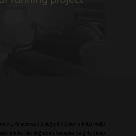
lduk. Amacımız siz değerli müşterilerimizi mutlu
terilerimiz için doğrudan hesaplarına giriş yapıp