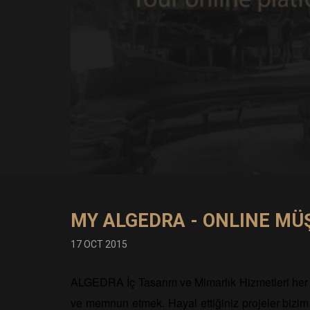
MY ALGEDRA - ONLINE MÜ
17 OCT 2015
ALGEDRA İç Tasarım ve Mimarlık Hizmetleri her z
ve memnun etmek. Hayal ettiğiniz projeler bizim 