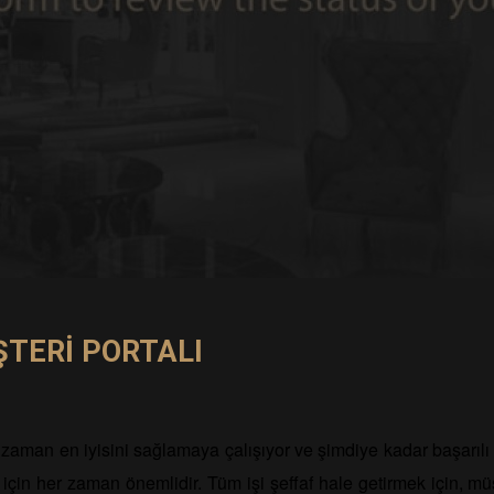
ŞTERİ PORTALI
aman en iyisini sağlamaya çalışıyor ve şimdiye kadar başarılı o
için her zaman önemlidir. Tüm işi şeffaf hale getirmek için, müş