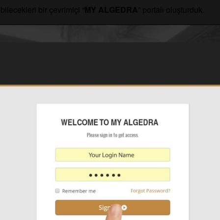
ilecekleri bir çevrimiçi “
MY ALGEDRA
” portalı oluşturduk.