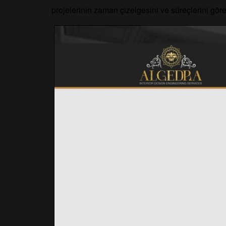
projelerinin zaman çizelgesini ve süreçlerini göreb