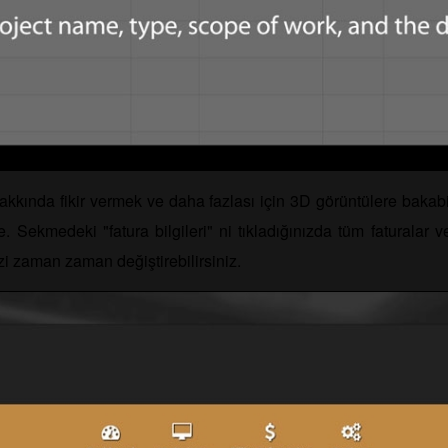
hakkında fikir vermek ve daha fazlası için 3D görüntülere bakabi
. Sekmedeki "fatura bilgileri" ni tıkladığınızda tüm faturalar ve 
nizi zaman zaman değiştirebilirsiniz.