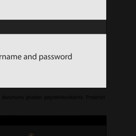
zin durumunu gözden geçirebileceksiniz. Projenizi