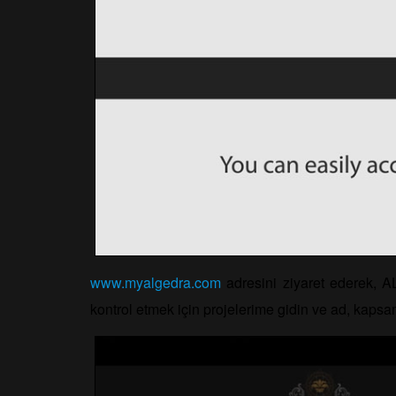
www.myalgedra.com
adresini ziyaret ederek, AL
kontrol etmek için projelerime gidin ve ad, kapsam,