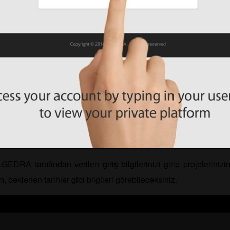
GEDRA tarafından verilen giriş bilgilerinizi girip projelerini
 beklenen tarihler gibi bilgileri görebileceksiniz.