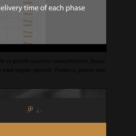
lir ve görüntü seçiminizi yükleyebilirsiniz. Bunun
kredi bilgileri gösterilir. Portalınızı güvenli hale