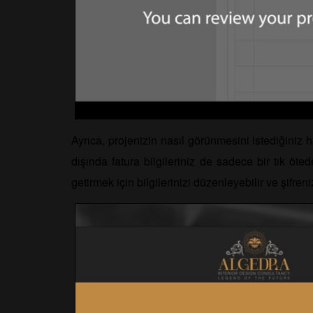
Ayrıca, projenizin nasıl görünmesini istediğiniz 
dışında fatura bilgileriniz de sadece bir tık ötede
getirmek için bilgilerinizi düzenleyebilir ve şifre