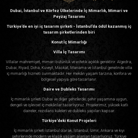
Dubai, İstanbul ve Körfez Ülkelerinde İç Mimarlık, Mimari ve
Peyzaj Tasarımı
Türkiye’de en iyi iç tasarım şirketi - İstanbul’da ödül kazanmış iç
tasarım şirketlerinden biri
Konut İç Mimarlığı
Villa İç Tasarımı
Villalar mahremiyet, mimari bütünlük ve estetik açıklık gerektirir. Algedra,
Dubai, Riyad, Doha, Kuveyt, Maskat, Manama ve İstanbul genelinde villa
iç mimarlığı hizmeti sunmaktadır. Her mekân yaşam tarzına, konfora ve
bölgesel yapıya göre tasarlanır.
Daire ve Dubleks Tasarımı
İç mimarlık şirketi Dubai ve diğer şehirlerde, şehir yaşamına uygun,
dengeli ve işlevsel iç mekânlar tasarlıyoruz. Projelerimiz, yüksek katlı
daireler, rezidans kuleleri ve dubleks yapıları kapsar.
Türkiye'deki Konut Projeleri
İç mimarlık şirketi İstanbul olarak, İstanbul, İzmir, Ankara ve kıyı
şehirlerinde modern ve klasik yaşam alanları tasarlıyoruz. Türkiye