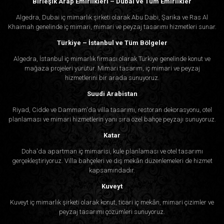
Birleşik Arap Emirlikleri – Dubai ve Tüm Emirlikler
Algedra, Dubai iç mimarlık şirketi olarak Abu Dabi, Şarika ve Ras Al
Khaimah genelinde iç mimari, mimari ve peyzaj tasarımı hizmetleri sunar.
Türkiye – İstanbul ve Tüm Bölgeler
Algedra, İstanbul iç mimarlık firması olarak Türkiye genelinde konut ve
mağaza projeleri yürütür. Mimari tasarım, iç mimari ve peyzaj
hizmetlerini bir arada sunuyoruz.
Suudi Arabistan
Riyad, Cidde ve Dammam'da villa tasarımı, restoran dekorasyonu, otel
planlaması ve mimari hizmetlerin yanı sıra özel bahçe peyzajı sunuyoruz.
Katar
Doha'da apartman iç mimarisi, kule planlaması ve otel tasarımı
gerçekleştiriyoruz. Villa bahçeleri ve dış mekân düzenlemeleri de hizmet
kapsamındadır.
Kuveyt
Kuveyt iç mimarlık şirketi olarak konut, ticari iç mekân, mimari çizimler ve
peyzaj tasarımı çözümleri sunuyoruz.