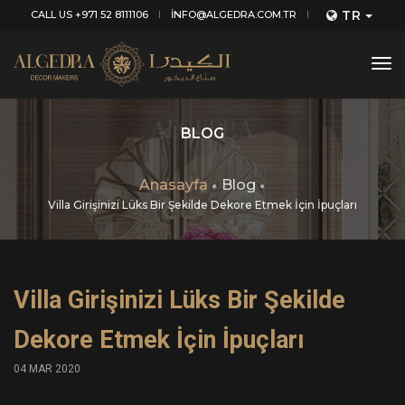
TR
CALL US +971 52 8111106
INFO@ALGEDRA.COM.TR
tog
nav
BLOG
Anasayfa
Blog
Villa Girişinizi Lüks Bir Şekilde Dekore Etmek İçin İpuçları
Villa Girişinizi Lüks Bir Şekilde
Dekore Etmek İçin İpuçları
04 MAR 2020