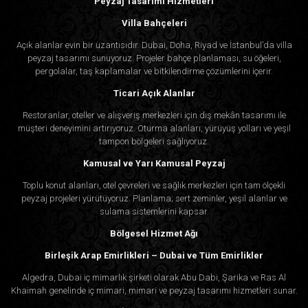
Peyzaj Tasarımı Hizmetleri
Villa Bahçeleri
Açık alanlar evin bir uzantısıdır. Dubai, Doha, Riyad ve İstanbul’da villa
peyzaj tasarımı sunuyoruz. Projeler bahçe planlaması, su öğeleri,
pergolalar, taş kaplamalar ve bitkilendirme çözümlerini içerir.
Ticari Açık Alanlar
Restoranlar, oteller ve alışveriş merkezleri için dış mekân tasarımı ile
müşteri deneyimini artırıyoruz. Oturma alanları, yürüyüş yolları ve yeşil
tampon bölgeleri sağlıyoruz.
Kamusal ve Yarı Kamusal Peyzaj
Toplu konut alanları, otel çevreleri ve sağlık merkezleri için tam ölçekli
peyzaj projeleri yürütüyoruz. Planlama; sert zeminler, yeşil alanlar ve
sulama sistemlerini kapsar.
Bölgesel Hizmet Ağı
Birleşik Arap Emirlikleri – Dubai ve Tüm Emirlikler
Algedra, Dubai iç mimarlık şirketi olarak Abu Dabi, Şarika ve Ras Al
Khaimah genelinde iç mimari, mimari ve peyzaj tasarımı hizmetleri sunar.