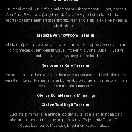
Kurumsal verimlilik için ofis planlaması büyük önem taşır. Dubai, İstanbul,
Abu Dabi, Riyad ve diğer şehirlerde üst düzey yönetici katları, ofis katları
ve ortak çalışma alanları tasarlıyoruz. Alanlar gizlilik, iş akışı ve etkileşim
odaklı planlanır.
Mağaza ve Showroom Tasarımı
Moda mağazaları, otomotiv showroom’ları ve teknoloji perakende alanları
için iç mekân düzeni geliştiriyoruz. Projelerimiz Doha, Dubai, Riyad ve
İstanbul gibi şehirlerde uygulanmaktadır.
Restoran ve Kafe Tasarımı
Yemek mekânları hem atmosfer hem de akış açısından detaylı planlama
gerektirir. Kuveyt, Manama, İstanbul ve Abu Dabi genelinde restoran, kafe
ve lounge iç mimarisi sunuyoruz.
Otel ve Konaklama İç Mimarlığı
Otel ve Tatil Köyü Tasarımı
Lüks otel iç mimarisi alanında, lobiden süite, spa alanlarından balo
salonlarına kadar tüm detayları planlıyoruz. Projelerimiz Dubai, Doha,
Riyad, İstanbul ve Maskat gibi şehirleri kapsamaktadır.