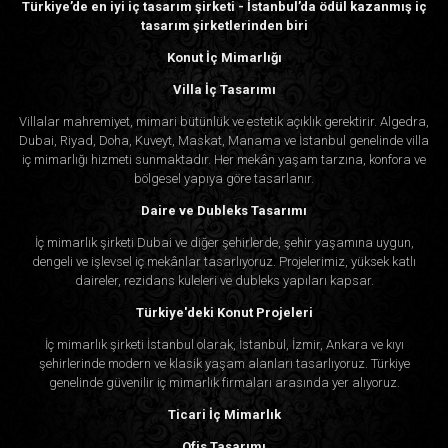
Türkiye’de en iyi iç tasarım şirketi - İstanbul’da ödül kazanmış iç
tasarım şirketlerinden biri
Konut İç Mimarlığı
Villa İç Tasarımı
Villalar mahremiyet, mimari bütünlük ve estetik açıklık gerektirir. Algedra,
Dubai, Riyad, Doha, Kuveyt, Maskat, Manama ve İstanbul genelinde villa
iç mimarlığı hizmeti sunmaktadır. Her mekân yaşam tarzına, konfora ve
bölgesel yapıya göre tasarlanır.
Daire ve Dubleks Tasarımı
İç mimarlık şirketi Dubai ve diğer şehirlerde, şehir yaşamına uygun,
dengeli ve işlevsel iç mekânlar tasarlıyoruz. Projelerimiz, yüksek katlı
daireler, rezidans kuleleri ve dubleks yapıları kapsar.
Türkiye'deki Konut Projeleri
İç mimarlık şirketi İstanbul olarak, İstanbul, İzmir, Ankara ve kıyı
şehirlerinde modern ve klasik yaşam alanları tasarlıyoruz. Türkiye
genelinde güvenilir iç mimarlık firmaları arasında yer alıyoruz.
Ticari İç Mimarlık
Ofis Tasarımı