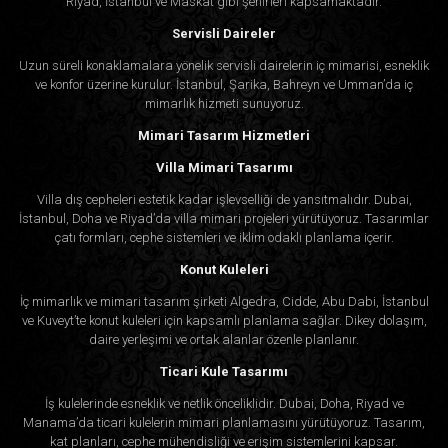
Riyad, İstanbul ve Maskat gibi şehirleri kapsamaktadır.
Servisli Daireler
Uzun süreli konaklamalara yönelik servisli dairelerin iç mimarisi, esneklik
ve konfor üzerine kurulur. İstanbul, Şarika, Bahreyn ve Umman’da iç
mimarlık hizmeti sunuyoruz.
Mimari Tasarım Hizmetleri
Villa Mimari Tasarımı
Villa dış cepheleri estetik kadar işlevselliği de yansıtmalıdır. Dubai,
İstanbul, Doha ve Riyad’da villa mimari projeleri yürütüyoruz. Tasarımlar
çatı formları, cephe sistemleri ve iklim odaklı planlama içerir.
Konut Kuleleri
İç mimarlık ve mimari tasarım şirketi Algedra, Cidde, Abu Dabi, İstanbul
ve Kuveyt’te konut kuleleri için kapsamlı planlama sağlar. Dikey dolaşım,
daire yerleşimi ve ortak alanlar özenle planlanır.
Ticari Kule Tasarımı
İş kulelerinde esneklik ve netlik önceliklidir. Dubai, Doha, Riyad ve
Manama’da ticari kulelerin mimari planlamasını yürütüyoruz. Tasarım,
kat planları, cephe mühendisliği ve erişim sistemlerini kapsar.