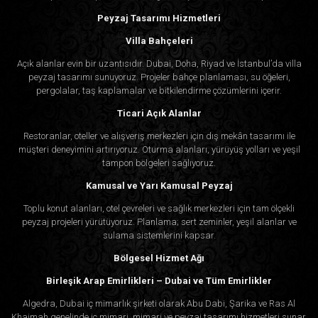
Peyzaj Tasarımı Hizmetleri
Villa Bahçeleri
Açık alanlar evin bir uzantısıdır. Dubai, Doha, Riyad ve İstanbul’da villa
peyzaj tasarımı sunuyoruz. Projeler bahçe planlaması, su öğeleri,
pergolalar, taş kaplamalar ve bitkilendirme çözümlerini içerir.
Ticari Açık Alanlar
Restoranlar, oteller ve alışveriş merkezleri için dış mekân tasarımı ile
müşteri deneyimini artırıyoruz. Oturma alanları, yürüyüş yolları ve yeşil
tampon bölgeleri sağlıyoruz.
Kamusal ve Yarı Kamusal Peyzaj
Toplu konut alanları, otel çevreleri ve sağlık merkezleri için tam ölçekli
peyzaj projeleri yürütüyoruz. Planlama; sert zeminler, yeşil alanlar ve
sulama sistemlerini kapsar.
Bölgesel Hizmet Ağı
Birleşik Arap Emirlikleri – Dubai ve Tüm Emirlikler
Algedra, Dubai iç mimarlık şirketi olarak Abu Dabi, Şarika ve Ras Al
Khaimah genelinde iç mimari, mimari ve peyzaj tasarımı hizmetleri sunar.