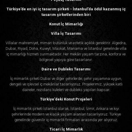
Türkiye’de en iyi iç tasarım şirketi - İstanbul’da ödül kazanmış iç
tasarım şirketlerinden biri
Konut İç Mimarlığı
Villa İç Tasarımı
Villalar mahremiyet, mimari bütünlük ve estetik açıklık gerektirir. Algedra,
Dubai, Riyad, Doha, Kuveyt, Maskat, Manama ve İstanbul genelinde villa
iç mimarlığı hizmeti sunmaktadır. Her mekân yaşam tarzına, konfora ve
bölgesel yapıya göre tasarlanır.
Daire ve Dubleks Tasarımı
İç mimarlık şirketi Dubai ve diğer şehirlerde, şehir yaşamına uygun,
dengeli ve işlevsel iç mekânlar tasarlıyoruz. Projelerimiz, yüksek katlı
daireler, rezidans kuleleri ve dubleks yapıları kapsar.
Türkiye'deki Konut Projeleri
İç mimarlık şirketi İstanbul olarak, İstanbul, İzmir, Ankara ve kıyı
şehirlerinde modern ve klasik yaşam alanları tasarlıyoruz. Türkiye
genelinde güvenilir iç mimarlık firmaları arasında yer alıyoruz.
Ticari İç Mimarlık