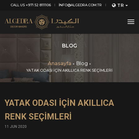
TR
CALL US +971 52 8111106
INFO@ALGEDRA.COM.TR
tog
nav
BLOG
Anasayfa
Blog
YATAK ODASI İÇİN AKILLICA RENK SEÇİMLERİ
YATAK ODASI İÇİN AKILLICA
RENK SEÇİMLERİ
11 JUN 2020