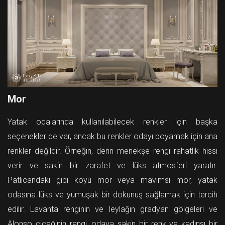
Mor
Yatak odalarında kullanılabilecek renkler için başka
seçenekler de var, ancak bu renkler odayı boyamak için ana
renkler değildir. Örneğin, derin menekşe rengi rahatlık hissi
verir ve sakin bir zarafet ve lüks atmosferi yaratır.
Patlıcandaki gibi koyu mor veya mavimsi mor, yatak
odasına lüks ve yumuşak bir dokunuş sağlamak için tercih
edilir. Lavanta renginin ve leylağın gradyan gölgeleri ve
Alonso çiçeğinin rengi, odaya sakin bir renk ve kadınsı bir