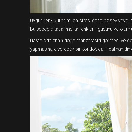
Uygun renk kullanımı da stresi daha az seviyeye indi
Bu sebeple tasarımcılar renklerin gücünü ve olumlu e
Hasta odalarının doğa manzarasını görmesi ve doğay
yapmasına elverecek bir koridor, canlı çalınan dinle