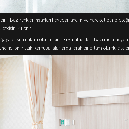
rir. Bazı renkler insanları heyecanlandırır ve hareket etme isteği 
tkisini kullanır.
a erişim imkânı olumlu bir etki yaratacaktır. Bazı meditasyon ve 
ndirici bir müzik, kamusal alanlarda ferah bir ortam olumlu etkiler