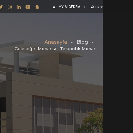
MY ALGEDRA
TR
Anasayfa
Blog
Geleceğin Mimarisi | Terapötik Mimari