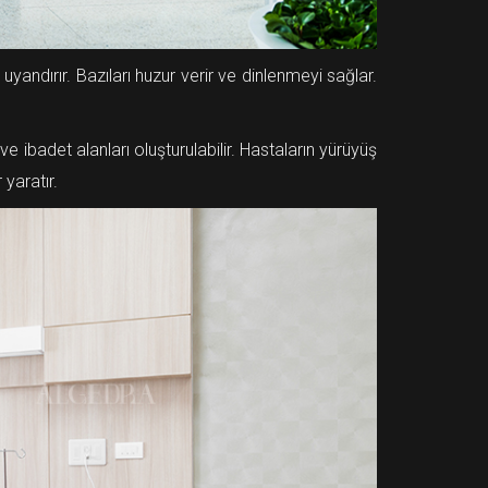
uyandırır. Bazıları huzur verir ve dinlenmeyi sağlar.
ibadet alanları oluşturulabilir. Hastaların yürüyüş
 yaratır.