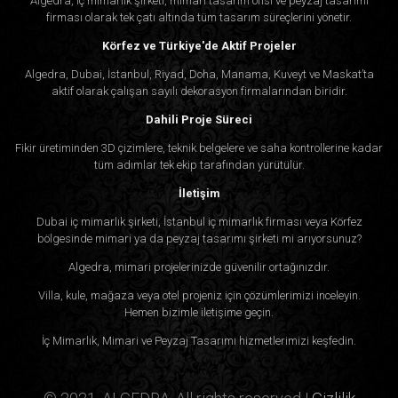
Algedra, iç mimarlık şirketi, mimari tasarım ofisi ve peyzaj tasarımı
firması olarak tek çatı altında tüm tasarım süreçlerini yönetir.
Körfez ve Türkiye'de Aktif Projeler
Algedra, Dubai, İstanbul, Riyad, Doha, Manama, Kuveyt ve Maskat’ta
aktif olarak çalışan sayılı dekorasyon firmalarından biridir.
Dahili Proje Süreci
Fikir üretiminden 3D çizimlere, teknik belgelere ve saha kontrollerine kadar
tüm adımlar tek ekip tarafından yürütülür.
İletişim
Dubai iç mimarlık şirketi, İstanbul iç mimarlık firması veya Körfez
bölgesinde mimari ya da peyzaj tasarımı şirketi mi arıyorsunuz?
Algedra, mimari projelerinizde güvenilir ortağınızdır.
Villa, kule, mağaza veya otel projeniz için çözümlerimizi inceleyin.
Hemen bizimle iletişime geçin.
İç Mimarlık, Mimari ve Peyzaj Tasarımı hizmetlerimizi keşfedin.