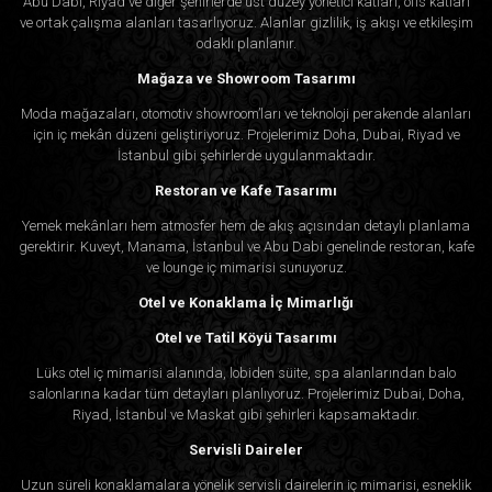
Abu Dabi, Riyad ve diğer şehirlerde üst düzey yönetici katları, ofis katları
ve ortak çalışma alanları tasarlıyoruz. Alanlar gizlilik, iş akışı ve etkileşim
odaklı planlanır.
Mağaza ve Showroom Tasarımı
Moda mağazaları, otomotiv showroom’ları ve teknoloji perakende alanları
için iç mekân düzeni geliştiriyoruz. Projelerimiz Doha, Dubai, Riyad ve
İstanbul gibi şehirlerde uygulanmaktadır.
Restoran ve Kafe Tasarımı
Yemek mekânları hem atmosfer hem de akış açısından detaylı planlama
gerektirir. Kuveyt, Manama, İstanbul ve Abu Dabi genelinde restoran, kafe
ve lounge iç mimarisi sunuyoruz.
Otel ve Konaklama İç Mimarlığı
Otel ve Tatil Köyü Tasarımı
Lüks otel iç mimarisi alanında, lobiden süite, spa alanlarından balo
salonlarına kadar tüm detayları planlıyoruz. Projelerimiz Dubai, Doha,
Riyad, İstanbul ve Maskat gibi şehirleri kapsamaktadır.
Servisli Daireler
Uzun süreli konaklamalara yönelik servisli dairelerin iç mimarisi, esneklik