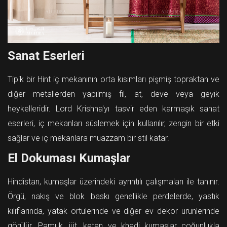
Sanat Eserleri
Tipik bir Hint iç mekanının orta kısımları pişmiş topraktan ve
diğer metallerden yapılmış fil, at, deve veya geyik
heykelleridir. Lord Krishna'yı tasvir eden karmaşık sanat
eserleri, iç mekanları süslemek için kullanılır, zengin bir etki
sağlar ve iç mekanlara muazzam bir stil katar.
El Dokuması Kumaşlar
Hindistan, kumaşlar üzerindeki ayrıntılı çalışmaları ile tanınır.
Örgü, nakış ve blok baskı genellikle perdelerde, yastık
kılıflarında, yatak örtülerinde ve diğer ev dekor ürünlerinde
görülür. Pamuk, jüt, keten ve khadi kumaşlar çoğunlukla