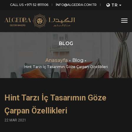
TR
CALL US +971 52 8111106
INFO@ALGEDRA.COM.TR
tog
nav
BLOG
Anasayfa
Blog
Hint Tarzı İç Tasarımın Göze Çarpan Özellikleri
Hint Tarzı İç Tasarımın Göze
Çarpan Özellikleri
22 MAR 2021