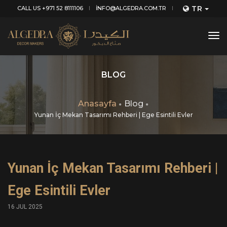
TR
CALL US +971 52 8111106
INFO@ALGEDRA.COM.TR
tog
nav
BLOG
Anasayfa
Blog
Yunan İç Mekan Tasarımı Rehberi | Ege Esintili Evler
Yunan İç Mekan Tasarımı Rehberi |
Ege Esintili Evler
16 JUL 2025