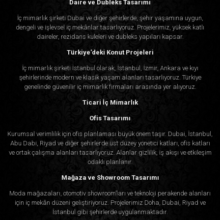
Daire ve Dubleks Tasarımı
İç mimarlık şirketi Dubai ve diğer şehirlerde, şehir yaşamına uygun,
dengeli ve işlevsel iç mekânlar tasarlıyoruz. Projelerimiz, yüksek katlı
daireler, rezidans kuleleri ve dubleks yapıları kapsar.
Türkiye'deki Konut Projeleri
İç mimarlık şirketi İstanbul olarak, İstanbul, İzmir, Ankara ve kıyı
şehirlerinde modern ve klasik yaşam alanları tasarlıyoruz. Türkiye
genelinde güvenilir iç mimarlık firmaları arasında yer alıyoruz.
Ticari İç Mimarlık
Ofis Tasarımı
Kurumsal verimlilik için ofis planlaması büyük önem taşır. Dubai, İstanbul,
Abu Dabi, Riyad ve diğer şehirlerde üst düzey yönetici katları, ofis katları
ve ortak çalışma alanları tasarlıyoruz. Alanlar gizlilik, iş akışı ve etkileşim
odaklı planlanır.
Mağaza ve Showroom Tasarımı
Moda mağazaları, otomotiv showroom’ları ve teknoloji perakende alanları
için iç mekân düzeni geliştiriyoruz. Projelerimiz Doha, Dubai, Riyad ve
İstanbul gibi şehirlerde uygulanmaktadır.